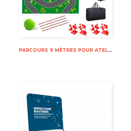
PARCOURS 9 MÈTRES POUR ATELIERS ALCOOL, DROGUES OU FATIGUE