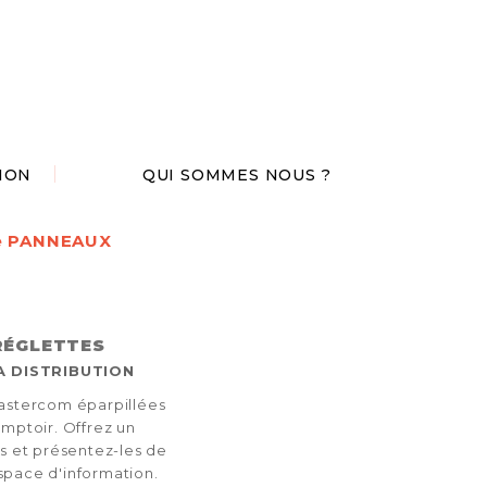
ION
QUI SOMMES NOUS ?
te PANNEAUX
RÉGLETTES
A DISTRIBUTION
Mastercom éparpillées
omptoir. Offrez un
es et présentez-les de
space d'information.