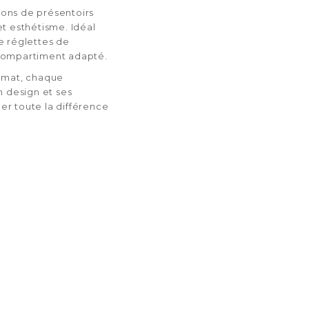
ons de présentoirs
t esthétisme. Idéal
e réglettes de
compartiment adapté.
t mat, chaque
n design et ses
r toute la différence