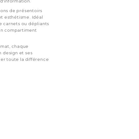
d'information.
ons de présentoirs
t esthétisme. Idéal
e carnets ou dépliants
son compartiment
t mat, chaque
n design et ses
r toute la différence