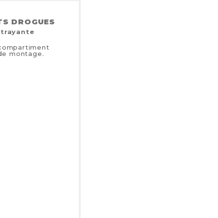
NTS DROGUES
ttrayante
 compartiment
 de montage.