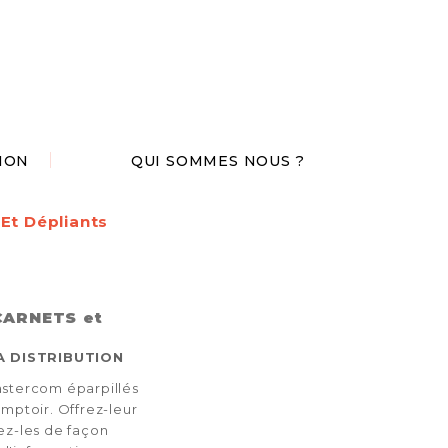
ION
QUI SOMMES NOUS ?
Et Dépliants
CARNETS et
A DISTRIBUTION
astercom éparpillés
omptoir. Offrez-leur
ez-les de façon